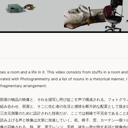
bes a room and a life in it. This video consists from stuffs in a room an
ated with Photogrammetry and a list of nouns in a rhetorical manner, I 
s a fragmentary arrangement.
部屋の物品の映像と、それを描写し呼び起こす声で構成される。フォトグラ
組み合わせ、部屋と、そこに住む者の生活と感情を断片的な配置として描き
三次元測量のために設計された技術だが、ここでは精確で不完全であること
読み上げる声と映像は次第に加速していく。机、椅子、窓、カーテン—個々
像が召喚される。熱、死、電子レンジ、手紙、誕生—声が指す名詞と映像内