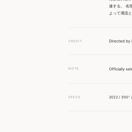
速する。 名
よって濁流
Directed by
CREDIT
Officially se
NOTE
2022 / 3’00” /
SPECS