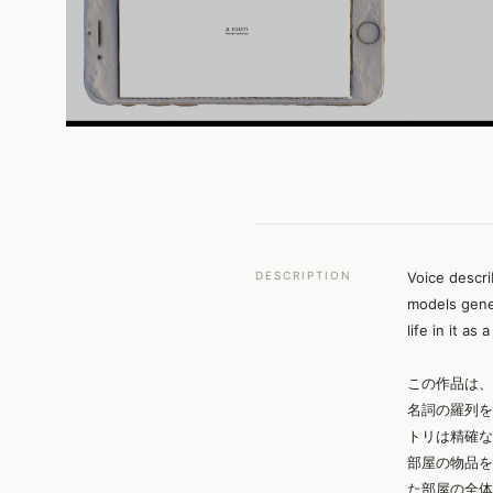
Voice descri
DESCRIPTION
models gener
life in it a
この作品は、
名詞の羅列を
トリは精確な
部屋の物品を
た部屋の全体