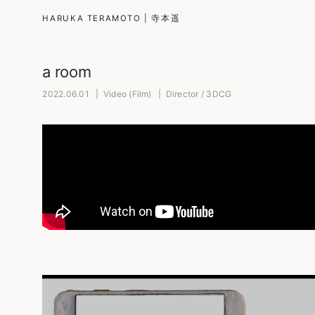
HARUKA TERAMOTO | 寺本遥
a room
2022.06.01 | Video (Film) | Director / 3DCG