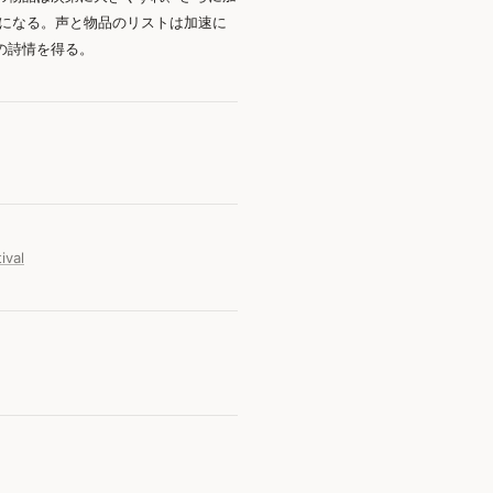
うになる。声と物品のリストは加速に
の詩情を得る。
ival